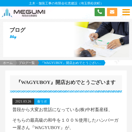
土木・舗装工事の有限会社恵建設（埼玉県松伏町）
ブログ
Blog
ホーム
ブログ一覧
『WAGYUBOY』開店おめでとうござい...
『WAGYUBOY』開店おめでとうございます
2021.03.26
食リポ
普段から大変お世話になっている(株)中村畜産様、
そちらの最高級の和牛を１００％使用したハンバーガ
ー屋さん『WAGYUBOY』が、